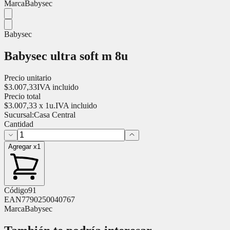
Marca
Babysec
Babysec
Babysec ultra soft m 8u
Precio unitario
$
3.007,33
IVA incluido
Precio total
$
3.007,33
x
1
u.
IVA incluido
Sucursal:
Casa Central
Cantidad
Agregar x1
Código
91
EAN
7790250040767
Marca
Babysec