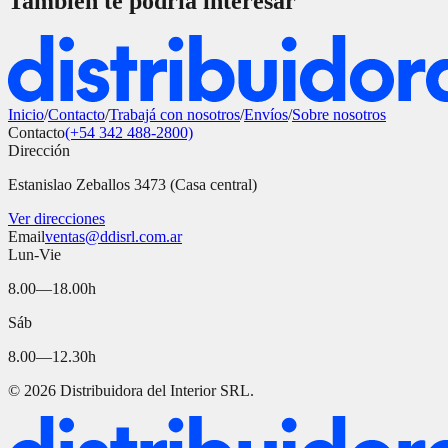
También te podría interesar
Inicio
/
Contacto
/
Trabajá con nosotros
/
Envíos
/
Sobre nosotros
Contacto
(+54 342 488-2800)
Dirección
Estanislao Zeballos 3473 (Casa central)
Ver direcciones
Email
ventas@ddisrl.com.ar
Lun-Vie
8.00—18.00h
Sáb
8.00—12.30h
©
2026
Distribuidora del Interior SRL.