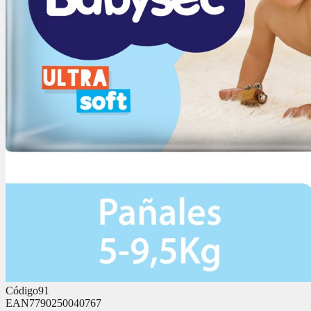
Código
91
EAN
7790250040767