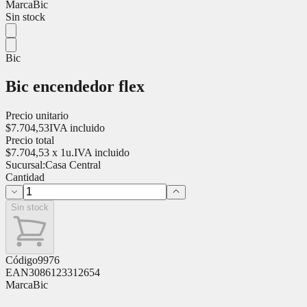
Marca
Bic
Sin stock
Bic
Bic encendedor flex
Precio unitario
$
7.704,53
IVA incluido
Precio total
$
7.704,53
x
1
u.
IVA incluido
Sucursal:
Casa Central
Cantidad
Sin stock
Código
9976
EAN
3086123312654
Marca
Bic