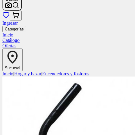
Ingresar
Categorías
Inicio
Catálogo
Ofertas
Sucursal
Inicio
|
Hogar y bazar
|
Encendedores y fosforos