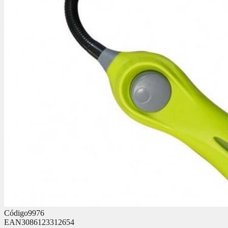
Código
9976
EAN
3086123312654