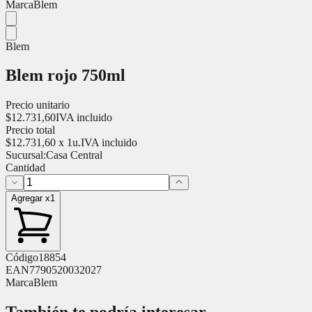
Marca
Blem
Blem
Blem rojo 750ml
Precio unitario
$
12.731,60
IVA incluido
Precio total
$
12.731,60
x
1
u.
IVA incluido
Sucursal:
Casa Central
Cantidad
Agregar x1
Código
18854
EAN
7790520032027
Marca
Blem