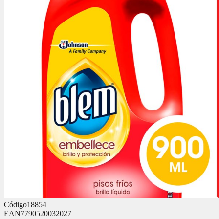
Código
18854
EAN
7790520032027