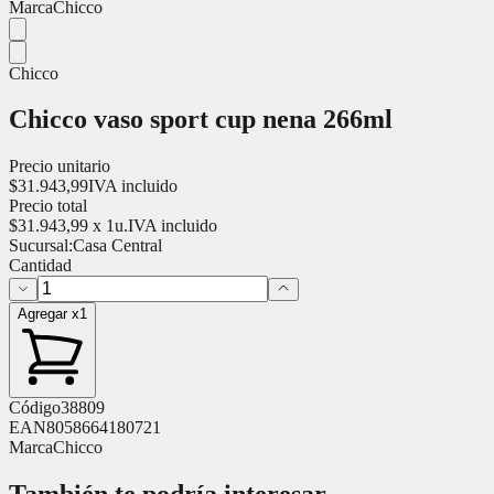
Marca
Chicco
Chicco
Chicco vaso sport cup nena 266ml
Precio unitario
$
31.943,99
IVA incluido
Precio total
$
31.943,99
x
1
u.
IVA incluido
Sucursal:
Casa Central
Cantidad
Agregar x1
Código
38809
EAN
8058664180721
Marca
Chicco