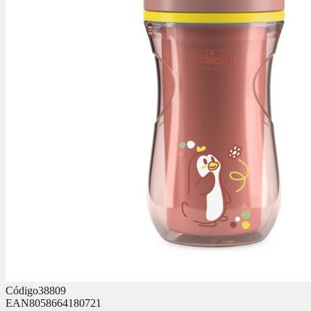
Código
38809
EAN
8058664180721