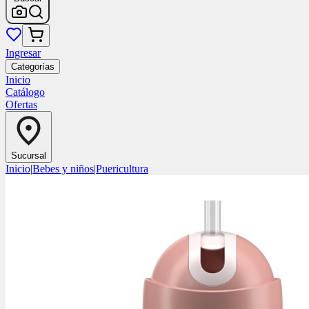
Ingresar
Categorías
Inicio
Catálogo
Ofertas
Sucursal
Inicio
|
Bebes y niños
|
Puericultura