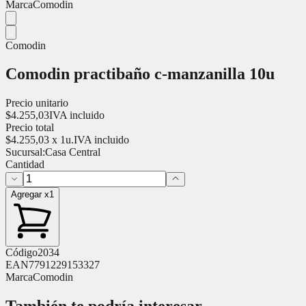
Marca
Comodin
Comodin
Comodin practibaño c-manzanilla 10u
Precio unitario
$
4.255,03
IVA incluido
Precio total
$
4.255,03
x
1
u.
IVA incluido
Sucursal:
Casa Central
Cantidad
Agregar x1
Código
2034
EAN
7791229153327
Marca
Comodin