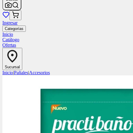
Ingresar
Categorías
Inicio
Catálogo
Ofertas
Sucursal
Inicio
|
Pañales
|
Accesorios