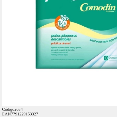
Código
2034
EAN
7791229153327