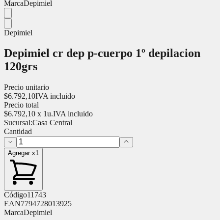
Marca
Depimiel
Depimiel
Depimiel cr dep p-cuerpo 1º depilacion
120grs
Precio unitario
$
6.792,10
IVA incluido
Precio total
$
6.792,10
x
1
u.
IVA incluido
Sucursal:
Casa Central
Cantidad
Agregar x1
Código
11743
EAN
7794728013925
Marca
Depimiel