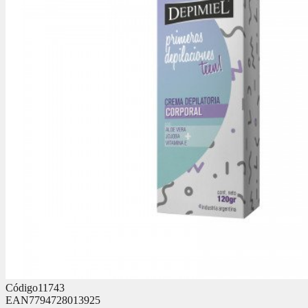
Código
11743
EAN
7794728013925