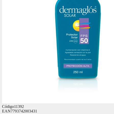
Código
11392
EAN
7793742003431