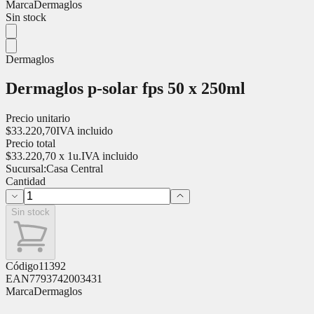
Marca
Dermaglos
Sin stock
Dermaglos
Dermaglos p-solar fps 50 x 250ml
Precio unitario
$
33.220,70
IVA incluido
Precio total
$
33.220,70
x
1
u.
IVA incluido
Sucursal:
Casa Central
Cantidad
Sin stock
Código
11392
EAN
7793742003431
Marca
Dermaglos