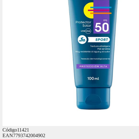
Código
11421
EAN
7793742004902