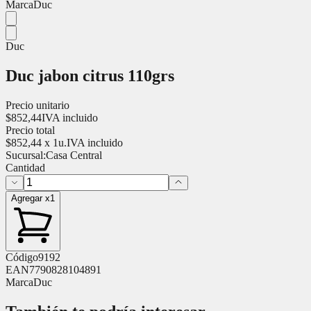
Marca
Duc
Duc
Duc jabon citrus 110grs
Precio unitario
$
852,44
IVA incluido
Precio total
$
852,44
x
1
u.
IVA incluido
Sucursal:
Casa Central
Cantidad
Agregar x1
Código
9192
EAN
7790828104891
Marca
Duc