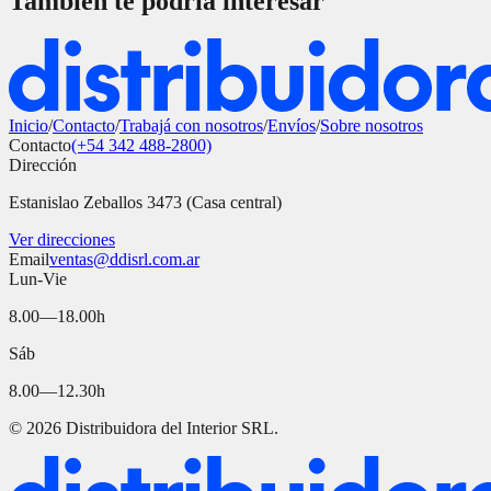
También te podría interesar
Inicio
/
Contacto
/
Trabajá con nosotros
/
Envíos
/
Sobre nosotros
Contacto
(+54 342 488-2800)
Dirección
Estanislao Zeballos 3473 (Casa central)
Ver direcciones
Email
ventas@ddisrl.com.ar
Lun-Vie
8.00—18.00h
Sáb
8.00—12.30h
©
2026
Distribuidora del Interior SRL.