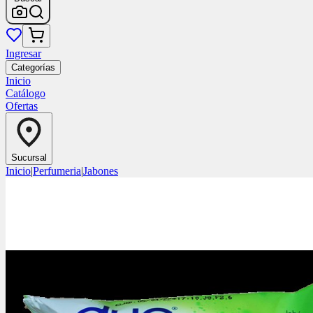
Ingresar
Categorías
Inicio
Catálogo
Ofertas
Sucursal
Inicio
|
Perfumeria
|
Jabones