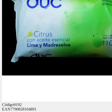
Código
9192
EAN
7790828104891