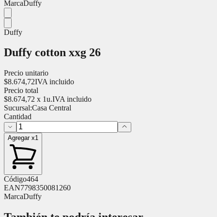
Marca
Duffy
Duffy
Duffy cotton xxg 26
Precio unitario
$
8.674,72
IVA incluido
Precio total
$
8.674,72
x
1
u.
IVA incluido
Sucursal:
Casa Central
Cantidad
Agregar x1
Código
464
EAN
7798350081260
Marca
Duffy