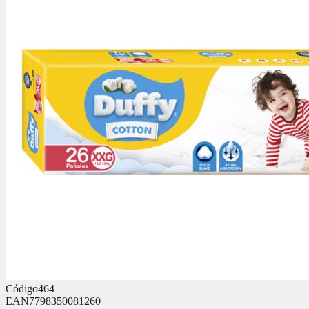
Código
464
EAN
7798350081260