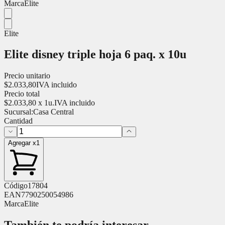
Marca
Elite
Elite
Elite disney triple hoja 6 paq. x 10u
Precio unitario
$
2.033,80
IVA incluido
Precio total
$
2.033,80
x
1
u.
IVA incluido
Sucursal:
Casa Central
Cantidad
Agregar x1
Código
17804
EAN
7790250054986
Marca
Elite