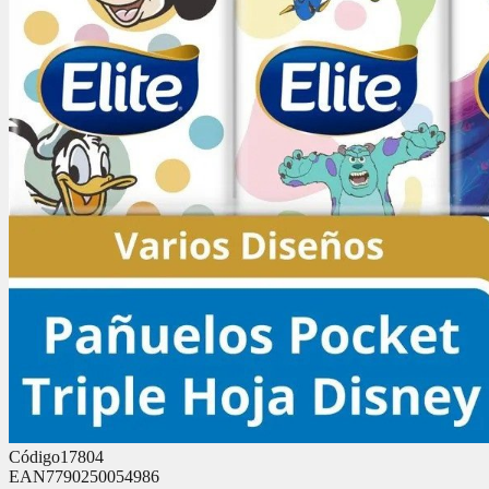
Código
17804
EAN
7790250054986