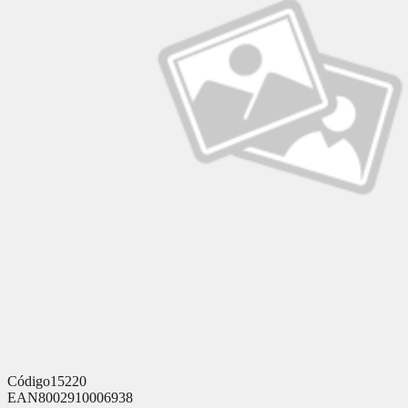
Código
15220
EAN
8002910006938