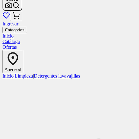
Ingresar
Categorías
Inicio
Catálogo
Ofertas
Sucursal
Inicio
|
Limpieza
|
Detergentes lavavajillas