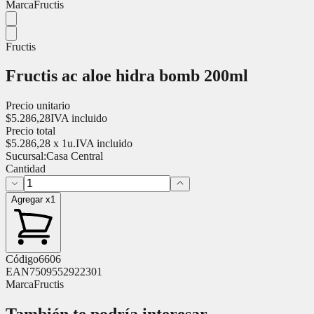
Marca
Fructis
Fructis
Fructis ac aloe hidra bomb 200ml
Precio unitario
$
5.286,28
IVA incluido
Precio total
$
5.286,28
x
1
u.
IVA incluido
Sucursal:
Casa Central
Cantidad
Agregar x1
Código
6606
EAN
7509552922301
Marca
Fructis