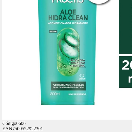
Código
6606
EAN
7509552922301