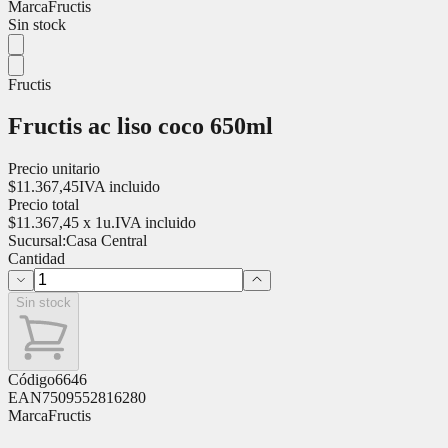
Marca
Fructis
Sin stock
Fructis
Fructis ac liso coco 650ml
Precio unitario
$
11.367,45
IVA incluido
Precio total
$
11.367,45
x
1
u.
IVA incluido
Sucursal:
Casa Central
Cantidad
Sin stock
Código
6646
EAN
7509552816280
Marca
Fructis