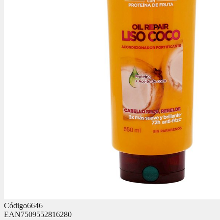
Código
6646
EAN
7509552816280