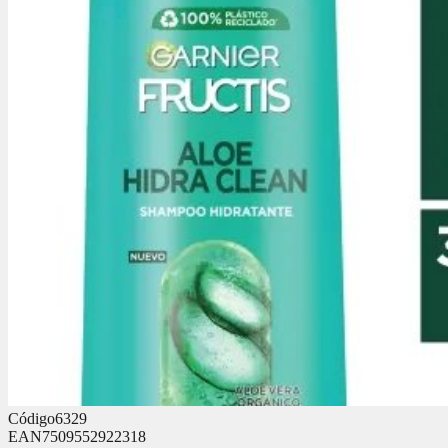
Código
6329
EAN
7509552922318