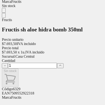
Marca
Fructis
Sin stock
Fructis
Fructis sh aloe hidra bomb 350ml
Precio unitario
$
7.693,50
IVA incluido
Precio total
$
7.693,50
x
1
u.
IVA incluido
Sucursal:
Casa Central
Cantidad
Sin stock
Código
6329
EAN
7509552922318
Marca
Fructis