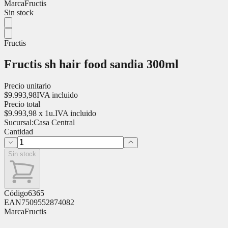
Marca
Fructis
Sin stock
Fructis
Fructis sh hair food sandia 300ml
Precio unitario
$
9.993,98
IVA incluido
Precio total
$
9.993,98
x
1
u.
IVA incluido
Sucursal:
Casa Central
Cantidad
Sin stock
Código
6365
EAN
7509552874082
Marca
Fructis