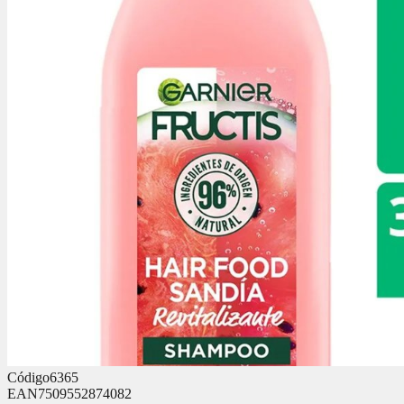
Código
6365
EAN
7509552874082