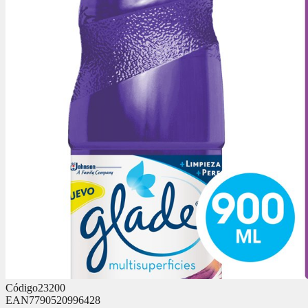
Código
23200
EAN
7790520996428