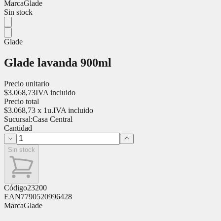
Marca
Glade
Sin stock
Glade
Glade lavanda 900ml
Precio unitario
$
3.068,73
IVA incluido
Precio total
$
3.068,73
x
1
u.
IVA incluido
Sucursal:
Casa Central
Cantidad
Sin stock
Código
23200
EAN
7790520996428
Marca
Glade