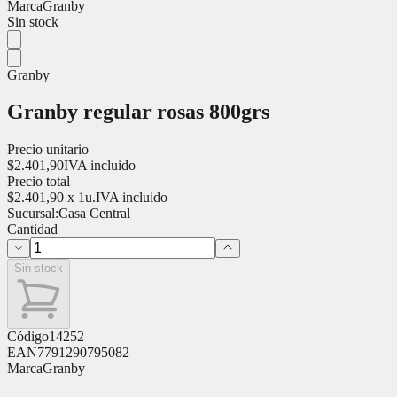
Marca
Granby
Sin stock
Granby
Granby regular rosas 800grs
Precio unitario
$
2.401,90
IVA incluido
Precio total
$
2.401,90
x
1
u.
IVA incluido
Sucursal:
Casa Central
Cantidad
Sin stock
Código
14252
EAN
7791290795082
Marca
Granby