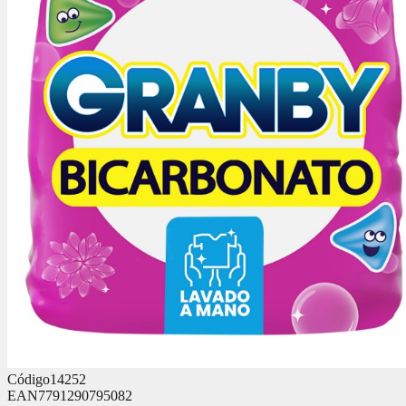
Código
14252
EAN
7791290795082