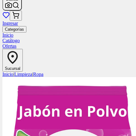
Ingresar
Categorías
Inicio
Catálogo
Ofertas
Sucursal
Inicio
|
Limpieza
|
Ropa