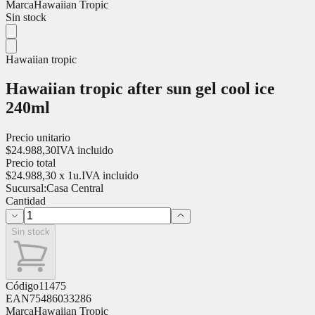
Marca
Hawaiian Tropic
Sin stock
Hawaiian tropic
Hawaiian tropic after sun gel cool ice
240ml
Precio unitario
$
24.988,30
IVA incluido
Precio total
$
24.988,30
x
1
u.
IVA incluido
Sucursal:
Casa Central
Cantidad
Sin stock
Código
11475
EAN
75486033286
Marca
Hawaiian Tropic