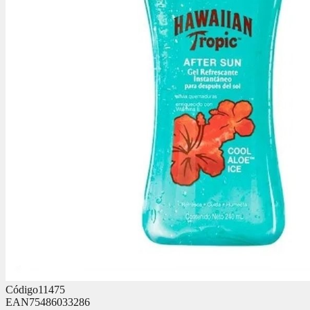
Código
11475
EAN
75486033286