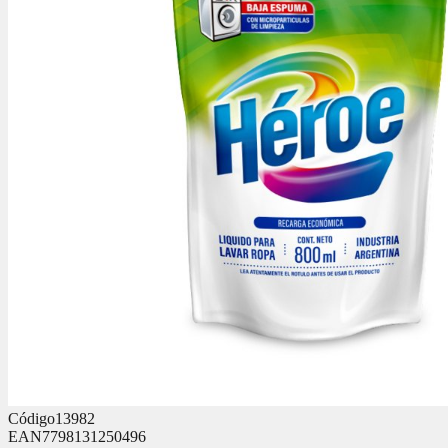
Código
13982
EAN
7798131250496