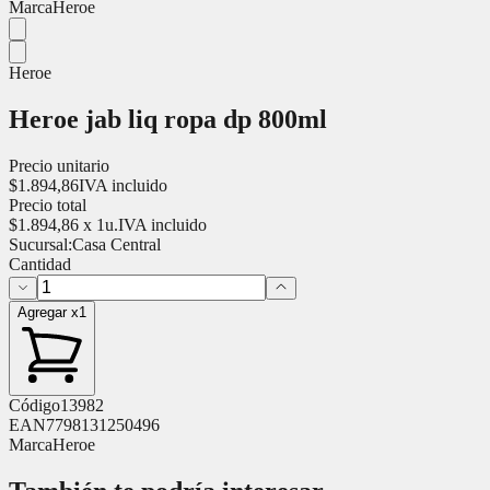
Marca
Heroe
Heroe
Heroe jab liq ropa dp 800ml
Precio unitario
$
1.894,86
IVA incluido
Precio total
$
1.894,86
x
1
u.
IVA incluido
Sucursal:
Casa Central
Cantidad
Agregar x1
Código
13982
EAN
7798131250496
Marca
Heroe