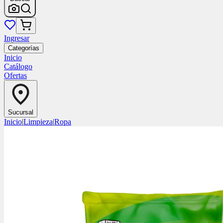
Ingresar
Categorías
Inicio
Catálogo
Ofertas
Sucursal
Inicio
|
Limpieza
|
Ropa