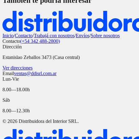
También te podría interesar
Inicio
/
Contacto
/
Trabajá con nosotros
/
Envíos
/
Sobre nosotros
Contacto
(+54 342 488-2800)
Dirección
Estanislao Zeballos 3473 (Casa central)
Ver direcciones
Email
ventas@ddisrl.com.ar
Lun-Vie
8.00—18.00h
Sáb
8.00—12.30h
©
2026
Distribuidora del Interior SRL.