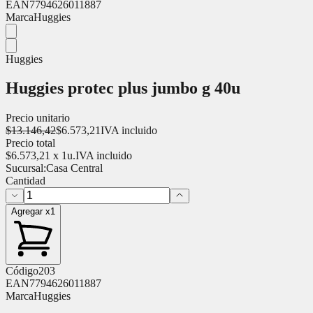
EAN
7794626011887
Marca
Huggies
Huggies
Huggies protec plus jumbo g 40u
Precio unitario
$
13.146,42
$
6.573,21
IVA incluido
Precio total
$
6.573,21
x
1
u.
IVA incluido
Sucursal:
Casa Central
Cantidad
Agregar x1
Código
203
EAN
7794626011887
Marca
Huggies