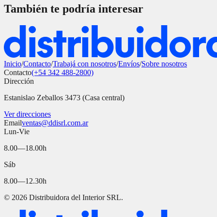
También te podría interesar
Inicio
/
Contacto
/
Trabajá con nosotros
/
Envíos
/
Sobre nosotros
Contacto
(+54 342 488-2800)
Dirección
Estanislao Zeballos 3473 (Casa central)
Ver direcciones
Email
ventas@ddisrl.com.ar
Lun-Vie
8.00—18.00h
Sáb
8.00—12.30h
©
2026
Distribuidora del Interior SRL.