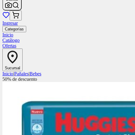
Ingresar
Categorías
Inicio
Catálogo
Ofertas
Sucursal
Inicio
|
Pañales
|
Bebes
50
% de descuento