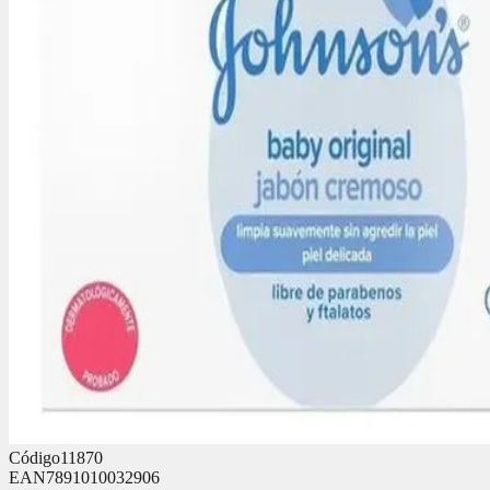
Código
11870
EAN
7891010032906