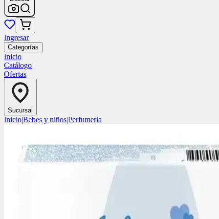
Ingresar
Categorías
Inicio
Catálogo
Ofertas
Sucursal
Inicio
|
Bebes y niños
|
Perfumeria