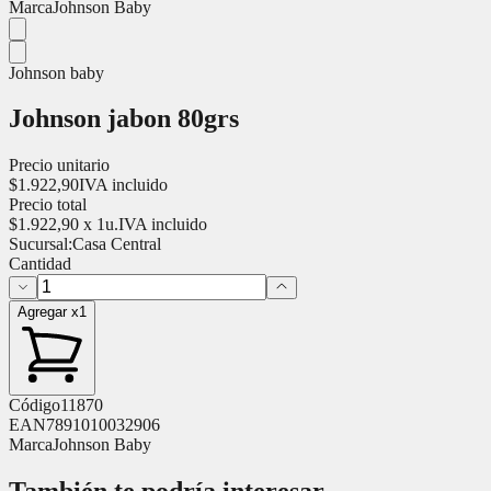
Marca
Johnson Baby
Johnson baby
Johnson jabon 80grs
Precio unitario
$
1.922,90
IVA incluido
Precio total
$
1.922,90
x
1
u.
IVA incluido
Sucursal:
Casa Central
Cantidad
Agregar x1
Código
11870
EAN
7891010032906
Marca
Johnson Baby