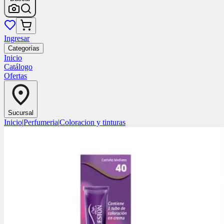
Ingresar
Categorías
Inicio
Catálogo
Ofertas
Sucursal
Inicio
|
Perfumeria
|
Coloracion y tinturas