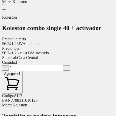
Marca
Koleston
Koleston
Koleston combo single 40 + activador
Precio unitario
$
6.241,28
IVA incluido
Precio total
$
6.241,28
x
1
u.
IVA incluido
Sucursal:
Casa Central
Cantidad
Agregar x1
Código
8113
EAN
7798311610126
Marca
Koleston