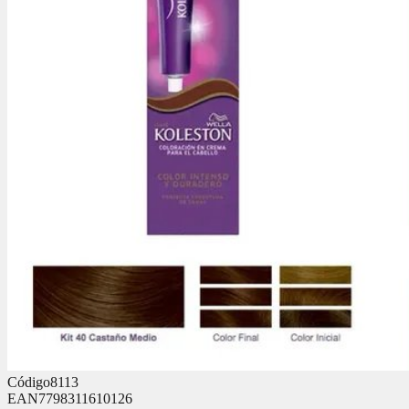
Código
8113
EAN
7798311610126