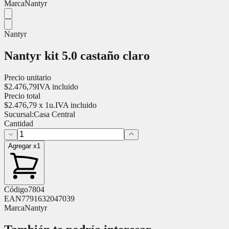
Marca
Nantyr
Nantyr
Nantyr kit 5.0 castaño claro
Precio unitario
$
2.476,79
IVA incluido
Precio total
$
2.476,79
x
1
u.
IVA incluido
Sucursal:
Casa Central
Cantidad
Agregar x1
Código
7804
EAN
7791632047039
Marca
Nantyr