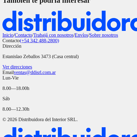
También te podría interesar
Inicio
/
Contacto
/
Trabajá con nosotros
/
Envíos
/
Sobre nosotros
Contacto
(+54 342 488-2800)
Dirección
Estanislao Zeballos 3473 (Casa central)
Ver direcciones
Email
ventas@ddisrl.com.ar
Lun-Vie
8.00—18.00h
Sáb
8.00—12.30h
©
2026
Distribuidora del Interior SRL.