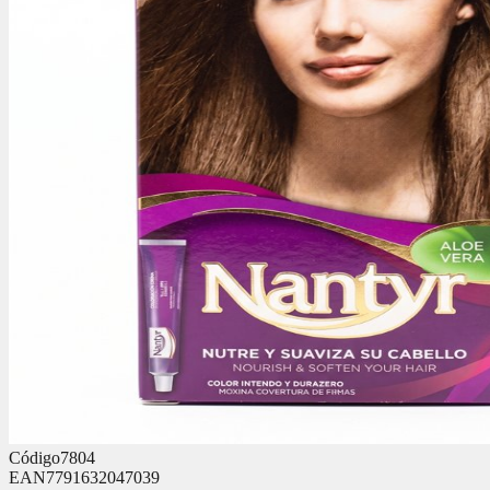
Código
7804
EAN
7791632047039