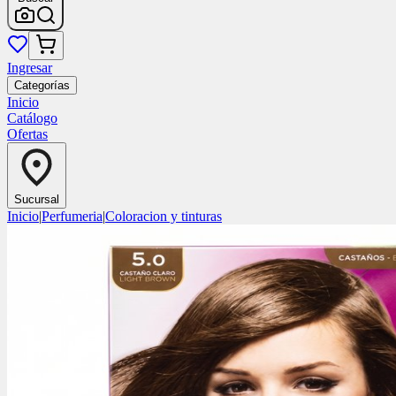
Ingresar
Categorías
Inicio
Catálogo
Ofertas
Sucursal
Inicio
|
Perfumeria
|
Coloracion y tinturas