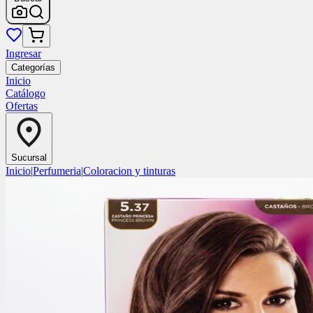
Ingresar
Categorías
Inicio
Catálogo
Ofertas
Sucursal
Inicio
|
Perfumeria
|
Coloracion y tinturas