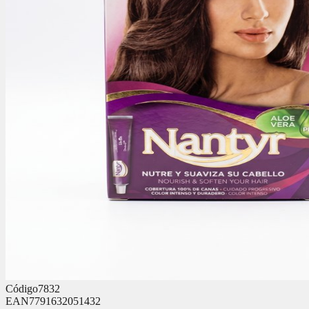
Código
7832
EAN
7791632051432