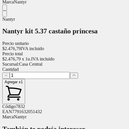
Marca
Nantyr
Nantyr
Nantyr kit 5.37 castaño princesa
Precio unitario
$
2.476,79
IVA incluido
Precio total
$
2.476,79
x
1
u.
IVA incluido
Sucursal:
Casa Central
Cantidad
Agregar x1
Código
7832
EAN
7791632051432
Marca
Nantyr