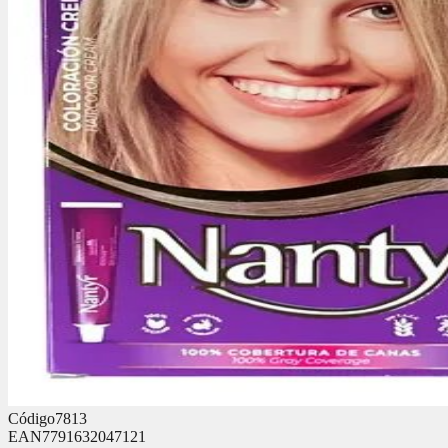
Código
7813
EAN
7791632047121