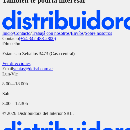
También te podría interesar
Inicio
/
Contacto
/
Trabajá con nosotros
/
Envíos
/
Sobre nosotros
Contacto
(+54 342 488-2800)
Dirección
Estanislao Zeballos 3473 (Casa central)
Ver direcciones
Email
ventas@ddisrl.com.ar
Lun-Vie
8.00—18.00h
Sáb
8.00—12.30h
©
2026
Distribuidora del Interior SRL.