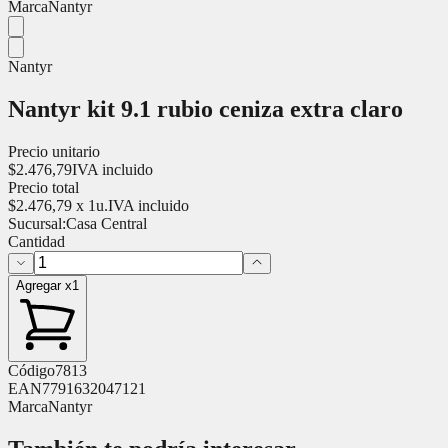
Marca
Nantyr
Nantyr
Nantyr kit 9.1 rubio ceniza extra claro
Precio unitario
$
2.476,79
IVA incluido
Precio total
$
2.476,79
x
1
u.
IVA incluido
Sucursal:
Casa Central
Cantidad
Agregar x1
Código
7813
EAN
7791632047121
Marca
Nantyr