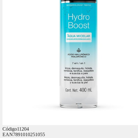
Código
11204
EAN
7891010251055