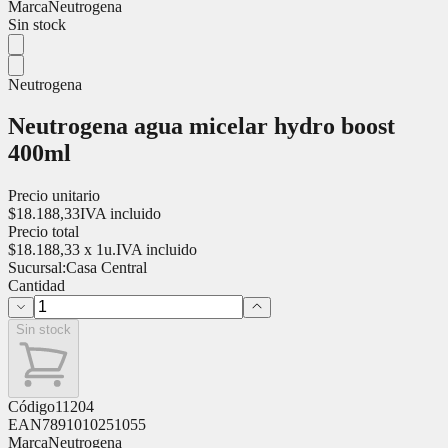
Marca
Neutrogena
Sin stock
Neutrogena
Neutrogena agua micelar hydro boost
400ml
Precio unitario
$
18.188,33
IVA incluido
Precio total
$
18.188,33
x
1
u.
IVA incluido
Sucursal:
Casa Central
Cantidad
Sin stock
Código
11204
EAN
7891010251055
Marca
Neutrogena