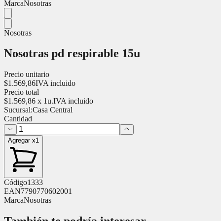
Marca
Nosotras
Nosotras
Nosotras pd respirable 15u
Precio unitario
$
1.569,86
IVA incluido
Precio total
$
1.569,86
x
1
u.
IVA incluido
Sucursal:
Casa Central
Cantidad
Agregar x1
Código
1333
EAN
7790770602001
Marca
Nosotras