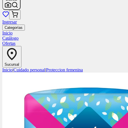
Ingresar
Categorías
Inicio
Catálogo
Ofertas
Sucursal
Inicio
|
Cuidado personal
|
Proteccion femenina