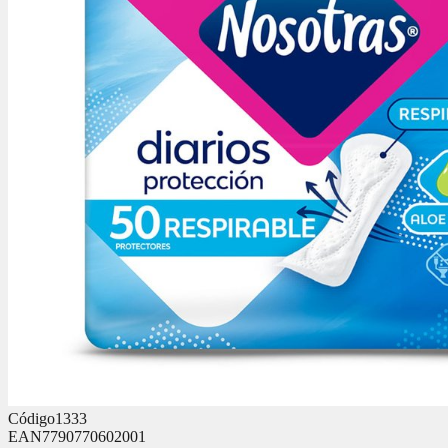
Código
1333
EAN
7790770602001