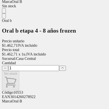
Marca
Oral B
Sin stock
Oral b
Oral b etapa 4 - 8 años frozen
Precio unitario
$
1.462,71
IVA incluido
Precio total
$
1.462,71
x
1
u.
IVA incluido
Sucursal:
Casa Central
Cantidad
Sin stock
Código
10553
EAN
3014260278922
Marca
Oral B