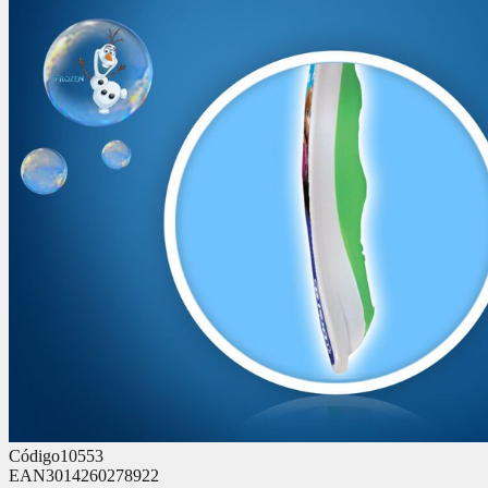
Código
10553
EAN
3014260278922