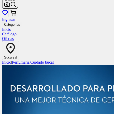
Ingresar
Categorías
Inicio
Catálogo
Ofertas
Sucursal
Inicio
|
Perfumeria
|
Cuidado bucal