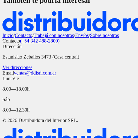
También te podría interesar
Inicio
/
Contacto
/
Trabajá con nosotros
/
Envíos
/
Sobre nosotros
Contacto
(+54 342 488-2800)
Dirección
Estanislao Zeballos 3473 (Casa central)
Ver direcciones
Email
ventas@ddisrl.com.ar
Lun-Vie
8.00—18.00h
Sáb
8.00—12.30h
©
2026
Distribuidora del Interior SRL.