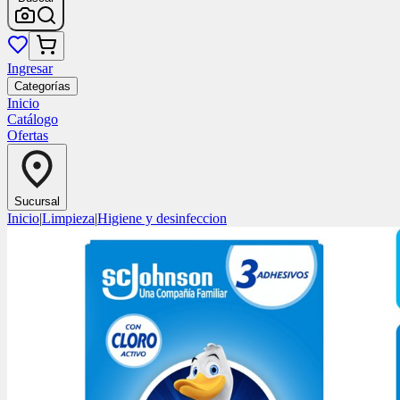
Ingresar
Categorías
Inicio
Catálogo
Ofertas
Sucursal
Inicio
|
Limpieza
|
Higiene y desinfeccion