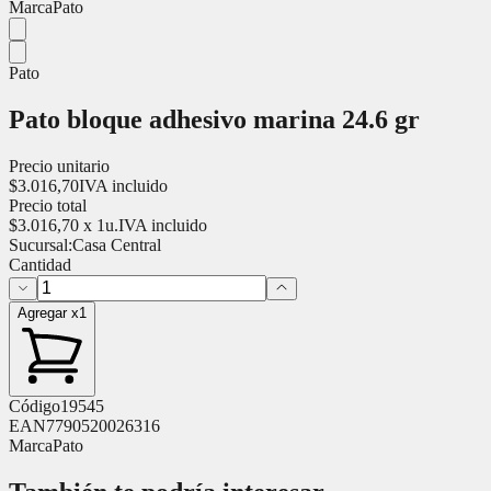
Marca
Pato
Pato
Pato bloque adhesivo marina 24.6 gr
Precio unitario
$
3.016,70
IVA incluido
Precio total
$
3.016,70
x
1
u.
IVA incluido
Sucursal:
Casa Central
Cantidad
Agregar x1
Código
19545
EAN
7790520026316
Marca
Pato