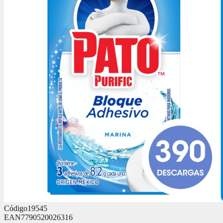
Código
19545
EAN
7790520026316