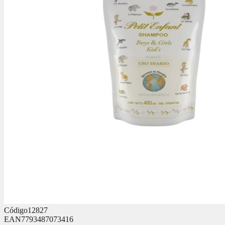
Código
12827
EAN
7793487073416