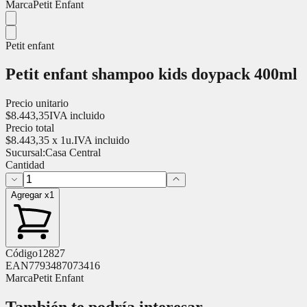
Marca
Petit Enfant
Petit enfant
Petit enfant shampoo kids doypack 400ml
Precio unitario
$
8.443,35
IVA incluido
Precio total
$
8.443,35
x
1
u.
IVA incluido
Sucursal:
Casa Central
Cantidad
Agregar x1
Código
12827
EAN
7793487073416
Marca
Petit Enfant