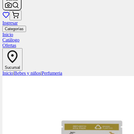
Ingresar
Categorías
Inicio
Catálogo
Ofertas
Sucursal
Inicio
|
Bebes y niños
|
Perfumeria