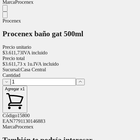
Marca
Procenex
Procenex
Procenex baño gat 500ml
Precio unitario
$
3.611,73
IVA incluido
Precio total
$
3.611,73
x
1
u.
IVA incluido
Sucursal:
Casa Central
Cantidad
Agregar x1
Código
15800
EAN
7791130146883
Marca
Procenex