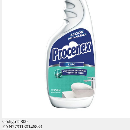
Código
15800
EAN
7791130146883