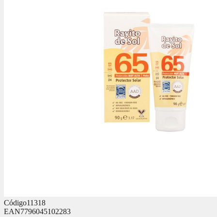
Código
11318
EAN
7796045102283