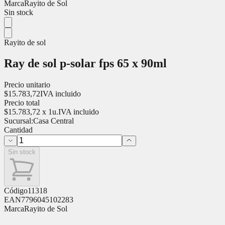
Marca
Rayito de Sol
Sin stock
Rayito de sol
Ray de sol p-solar fps 65 x 90ml
Precio unitario
$
15.783,72
IVA incluido
Precio total
$
15.783,72
x
1
u.
IVA incluido
Sucursal:
Casa Central
Cantidad
Sin stock
Código
11318
EAN
7796045102283
Marca
Rayito de Sol