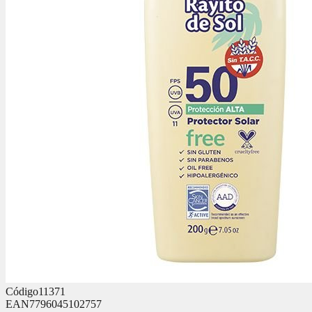
Código
11371
EAN
7796045102757