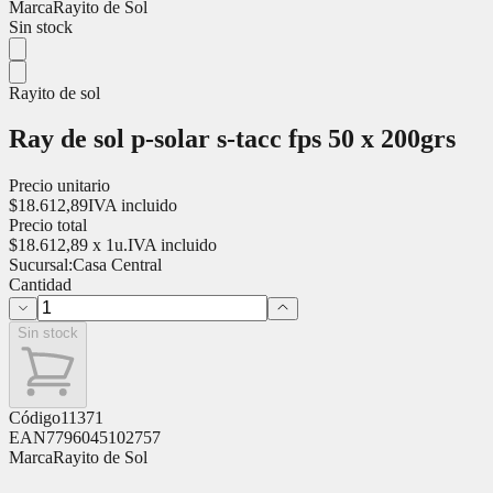
Marca
Rayito de Sol
Sin stock
Rayito de sol
Ray de sol p-solar s-tacc fps 50 x 200grs
Precio unitario
$
18.612,89
IVA incluido
Precio total
$
18.612,89
x
1
u.
IVA incluido
Sucursal:
Casa Central
Cantidad
Sin stock
Código
11371
EAN
7796045102757
Marca
Rayito de Sol