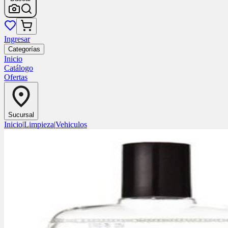
Ingresar
Categorías
Inicio
Catálogo
Ofertas
Sucursal
Inicio
|
Limpieza
|
Vehiculos