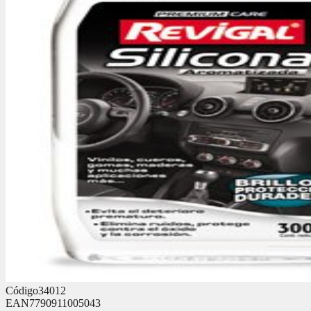
Código
34012
EAN
7790911005043