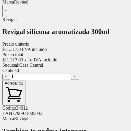
Marca
Revigal
Revigal
Revigal silicona aromatizada 300ml
Precio unitario
$
11.317,03
IVA incluido
Precio total
$
11.317,03
x
1
u.
IVA incluido
Sucursal:
Casa Central
Cantidad
Agregar x1
Código
34012
EAN
7790911005043
Marca
Revigal