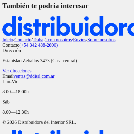
También te podría interesar
Inicio
/
Contacto
/
Trabajá con nosotros
/
Envíos
/
Sobre nosotros
Contacto
(+54 342 488-2800)
Dirección
Estanislao Zeballos 3473 (Casa central)
Ver direcciones
Email
ventas@ddisrl.com.ar
Lun-Vie
8.00—18.00h
Sáb
8.00—12.30h
©
2026
Distribuidora del Interior SRL.