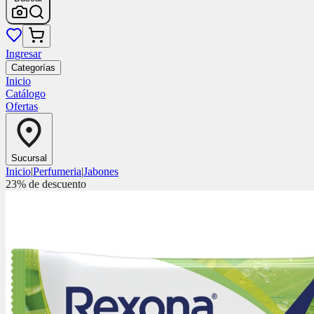
Ingresar
Categorías
Inicio
Catálogo
Ofertas
Sucursal
Inicio
|
Perfumeria
|
Jabones
23
% de descuento