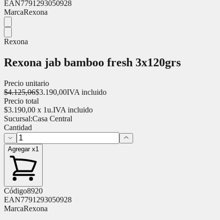
EAN
7791293050928
Marca
Rexona
Rexona
Rexona jab bamboo fresh 3x120grs
Precio unitario
$
4.125,06
$
3.190,00
IVA incluido
Precio total
$
3.190,00
x
1
u.
IVA incluido
Sucursal:
Casa Central
Cantidad
Agregar x1
Código
8920
EAN
7791293050928
Marca
Rexona