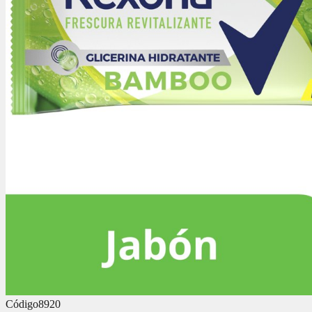
Código
8920