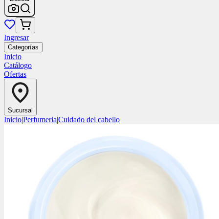
Ingresar
Categorías
Inicio
Catálogo
Ofertas
Sucursal
Inicio
|
Perfumeria
|
Cuidado del cabello