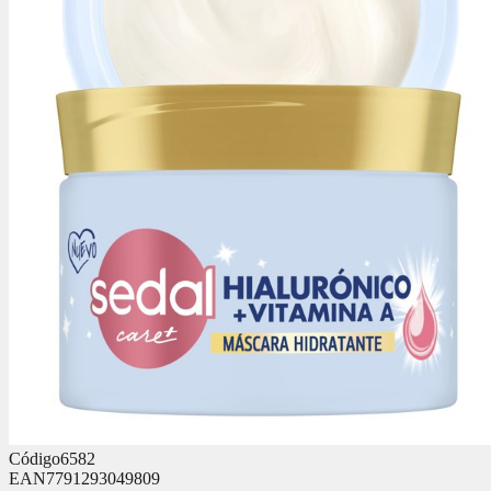
Código
6582
EAN
7791293049809