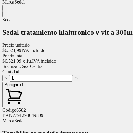
Marca
Sedal
Sedal
Sedal tratamiento hialuronico y vit a 300m
Precio unitario
$
6.521,99
IVA incluido
Precio total
$
6.521,99
x
1
u.
IVA incluido
Sucursal:
Casa Central
Cantidad
Agregar x1
Código
6582
EAN
7791293049809
Marca
Sedal