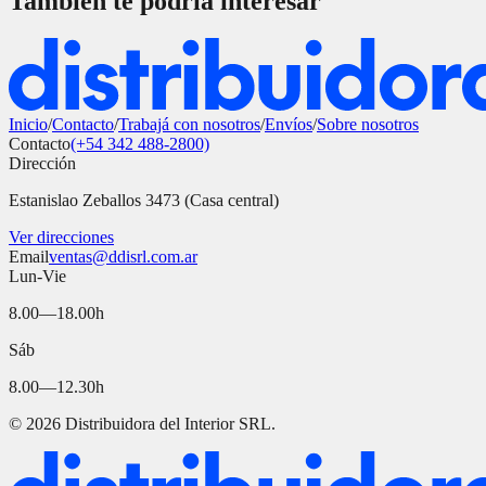
También te podría interesar
Inicio
/
Contacto
/
Trabajá con nosotros
/
Envíos
/
Sobre nosotros
Contacto
(+54 342 488-2800)
Dirección
Estanislao Zeballos 3473 (Casa central)
Ver direcciones
Email
ventas@ddisrl.com.ar
Lun-Vie
8.00—18.00h
Sáb
8.00—12.30h
©
2026
Distribuidora del Interior SRL.