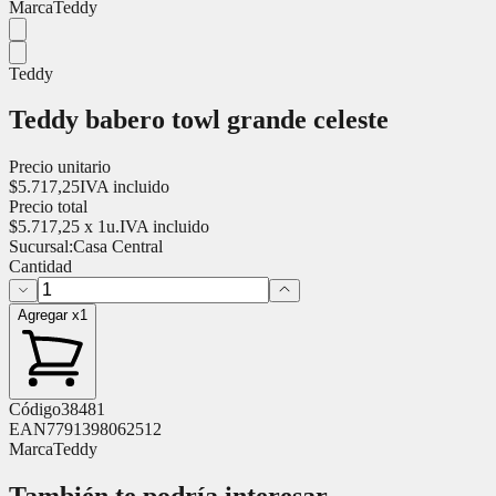
Marca
Teddy
Teddy
Teddy babero towl grande celeste
Precio unitario
$
5.717,25
IVA incluido
Precio total
$
5.717,25
x
1
u.
IVA incluido
Sucursal:
Casa Central
Cantidad
Agregar x1
Código
38481
EAN
7791398062512
Marca
Teddy