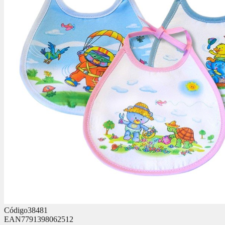
Código
38481
EAN
7791398062512