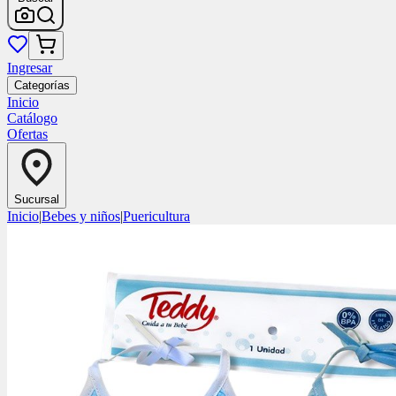
Ingresar
Categorías
Inicio
Catálogo
Ofertas
Sucursal
Inicio
|
Bebes y niños
|
Puericultura