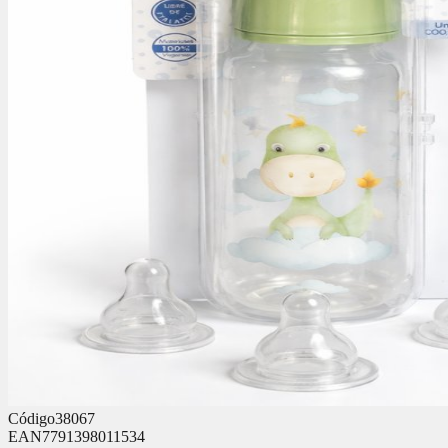
Código
38067
EAN
7791398011534