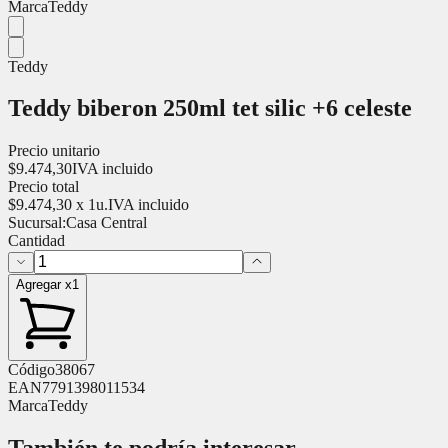
Marca
Teddy
Teddy
Teddy biberon 250ml tet silic +6 celeste
Precio unitario
$
9.474,30
IVA incluido
Precio total
$
9.474,30
x
1
u.
IVA incluido
Sucursal:
Casa Central
Cantidad
Agregar x1
Código
38067
EAN
7791398011534
Marca
Teddy