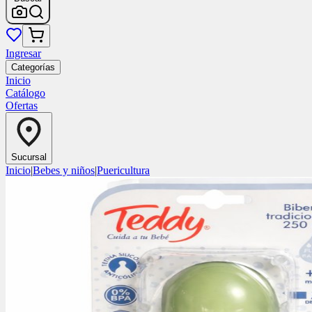
Ingresar
Categorías
Inicio
Catálogo
Ofertas
Sucursal
Inicio
|
Bebes y niños
|
Puericultura