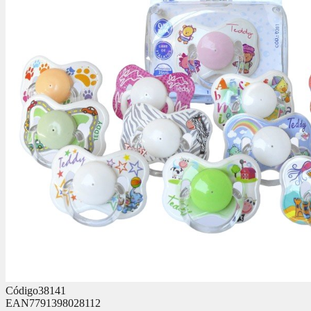
Código
38141
EAN
7791398028112