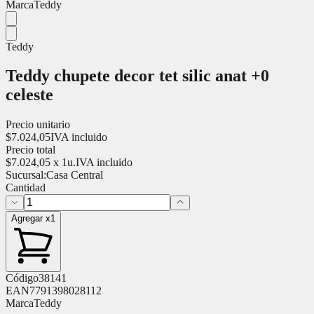
Marca
Teddy
Teddy
Teddy chupete decor tet silic anat +0
celeste
Precio unitario
$
7.024,05
IVA incluido
Precio total
$
7.024,05
x
1
u.
IVA incluido
Sucursal:
Casa Central
Cantidad
Agregar x1
Código
38141
EAN
7791398028112
Marca
Teddy