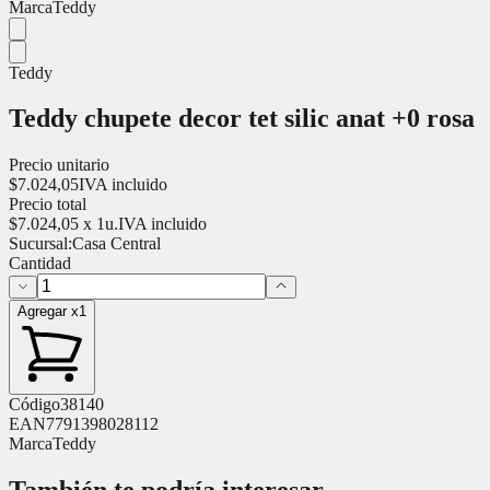
Marca
Teddy
Teddy
Teddy chupete decor tet silic anat +0 rosa
Precio unitario
$
7.024,05
IVA incluido
Precio total
$
7.024,05
x
1
u.
IVA incluido
Sucursal:
Casa Central
Cantidad
Agregar x1
Código
38140
EAN
7791398028112
Marca
Teddy