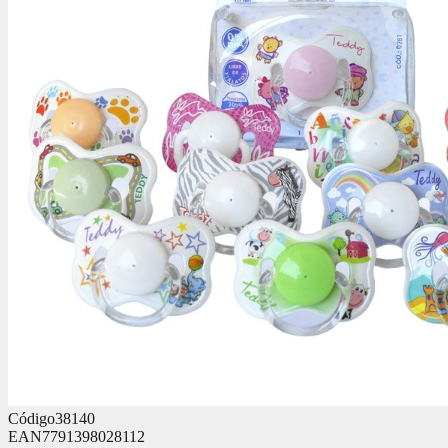
Código
38140
EAN
7791398028112