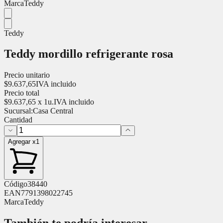
Marca
Teddy
Teddy
Teddy mordillo refrigerante rosa
Precio unitario
$
9.637,65
IVA incluido
Precio total
$
9.637,65
x
1
u.
IVA incluido
Sucursal:
Casa Central
Cantidad
Agregar x1
Código
38440
EAN
7791398022745
Marca
Teddy