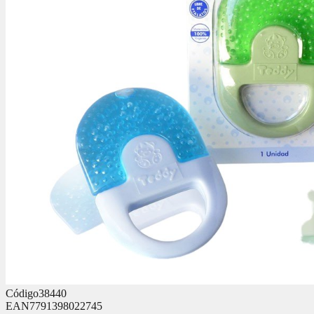
Código
38440
EAN
7791398022745