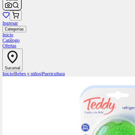
Ingresar
Categorías
Inicio
Catálogo
Ofertas
Sucursal
Inicio
|
Bebes y niños
|
Puericultura