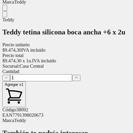
Marca
Teddy
Teddy
Teddy tetina silicona boca ancha +6 x 2u
Precio unitario
$
9.474,30
IVA incluido
Precio total
$
9.474,30
x
1
u.
IVA incluido
Sucursal:
Casa Central
Cantidad
Agregar x1
Código
38092
EAN
7791398020673
Marca
Teddy