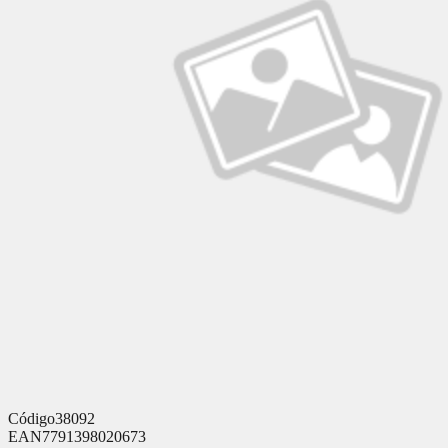
Código
38092
EAN
7791398020673