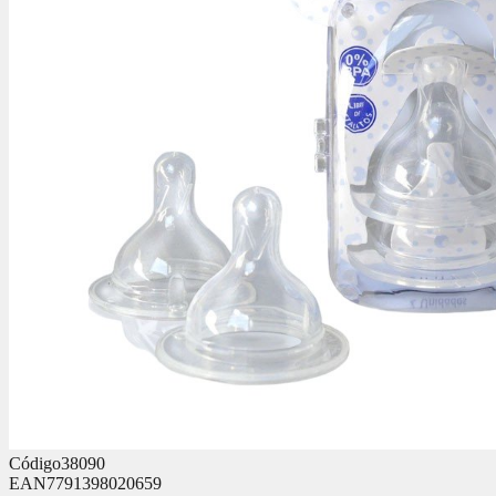
Código
38090
EAN
7791398020659