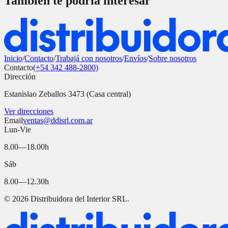
También te podría interesar
Inicio
/
Contacto
/
Trabajá con nosotros
/
Envíos
/
Sobre nosotros
Contacto
(+54 342 488-2800)
Dirección
Estanislao Zeballos 3473 (Casa central)
Ver direcciones
Email
ventas@ddisrl.com.ar
Lun-Vie
8.00—18.00h
Sáb
8.00—12.30h
©
2026
Distribuidora del Interior SRL.