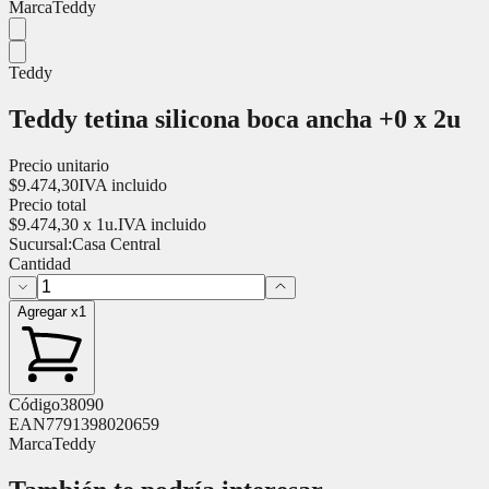
Marca
Teddy
Teddy
Teddy tetina silicona boca ancha +0 x 2u
Precio unitario
$
9.474,30
IVA incluido
Precio total
$
9.474,30
x
1
u.
IVA incluido
Sucursal:
Casa Central
Cantidad
Agregar x1
Código
38090
EAN
7791398020659
Marca
Teddy