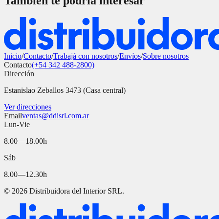
También te podría interesar
Inicio
/
Contacto
/
Trabajá con nosotros
/
Envíos
/
Sobre nosotros
Contacto
(+54 342 488-2800)
Dirección
Estanislao Zeballos 3473 (Casa central)
Ver direcciones
Email
ventas@ddisrl.com.ar
Lun-Vie
8.00—18.00h
Sáb
8.00—12.30h
©
2026
Distribuidora del Interior SRL.