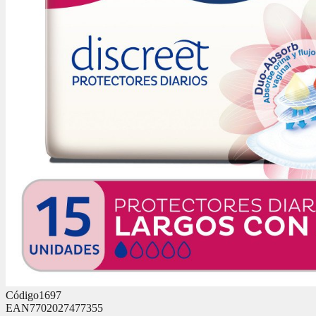
Código
1697
EAN
7702027477355