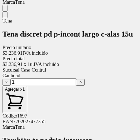
Marca
Tena
Tena
Tena discret pd p-incont largo c-alas 15u
Precio unitario
$
3.236,91
IVA incluido
Precio total
$
3.236,91
x
1
u.
IVA incluido
Sucursal:
Casa Central
Cantidad
Agregar x1
Código
1697
EAN
7702027477355
Marca
Tena