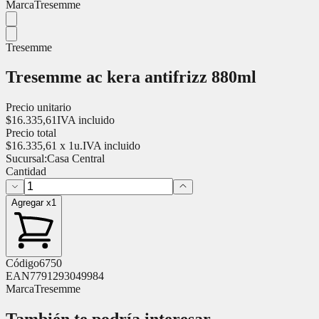
Marca
Tresemme
Tresemme
Tresemme ac kera antifrizz 880ml
Precio unitario
$
16.335,61
IVA incluido
Precio total
$
16.335,61
x
1
u.
IVA incluido
Sucursal:
Casa Central
Cantidad
Agregar x1
Código
6750
EAN
7791293049984
Marca
Tresemme