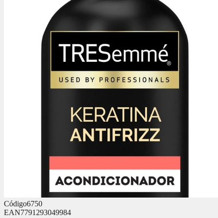
Código
6750
EAN
7791293049984